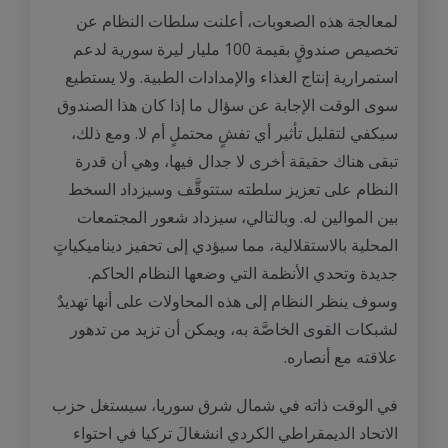
لمعالجة هذه الصعوبات، أعلنت سلطات النظام عن
تخصيص صندوقٍ بقيمة 100 مليار ليرة سورية لدعم
استمرارية إنتاج الغذاء والإمدادات الطبية. ولا يستطيع
سوى الوقت الإجابة عن سؤال ما إذا كان هذا الصندوق
سيكفي لتقليل تأثير أي تفشٍ محتملٍ أم لا. ومع ذلك،
تبقى هناك حقيقة أخرى لا جدال فيها، وهي أن قدرة
النظام على تعزيز سلطته ستتوقَّف وسيزداد السخط
بين الموالين له. وبالتالي، سيزداد شعور المجتمعات
المحلية بالاستقلالية، مما سيؤدي إلى تحفيز ديناميكياتٍ
جديدة وتحدي الأنظمة التي وضعها النظام الحاكم.
وسوف ينظر النظام إلى هذه المحاولات على أنها تهديدٌ
لشبكات القوى الخاصَّة به، ويمكن أن تزيد من تدهور
علاقته مع أنصاره.
في الوقت ذاته في شمال شرق سوريا، سيستغل حزب
الاتحاد الديمقراطي الكردي انشغالَ تركيا في احتواء