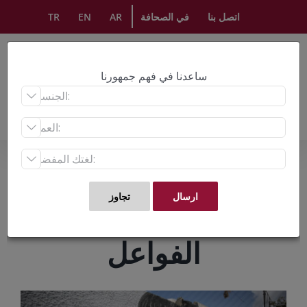
Ski
اتصل بنا
في الصحافة
AR
EN
TR
t
conten
ساعدنا في فهم جمهورنا



الأزمة السورية سيكون
لها دور مختلف باختلاف
الفواعل
View