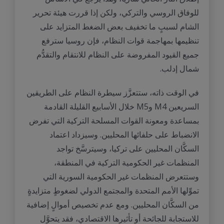
للوفاق الروسي والتركي، ولكن إذا قررت هيئة تحرير
الشام لسببٍ ما تخفيف بعض الضغط المتزايد على
تنظيمها بمهاجمة قوات النظام، فإن روسيا سترفع
جميع القيود المفروضة على النظام للانتقام والتقدُّم
شمال إدلب.
في الوقت ذاته، ستتعزَّز سيطرة النظام على الطريقين
السريعين M4 وM5 خلال الأسابيع القليلة القادمة
بمساعدة ومعونة القوات المسلحة التركية التي تفرض
الانضباط على حلفائها المحليين. وسيزداد اعتماد
السكَّان المحليين على تركيا، وسيترسَّخ تواجد
المنظمات غير الحكومية التركية في المنطقة،
وستتعرض المنظمات غير الحكومية السورية التي
تموِّلها الأمم المتحدة والمجتمع الدولي لضغوطٍ متزايدةٍ
من السكَّان المحليين. ومع عدم تخصيص أموالٍ إضافية
للاستجابة للجائحة أو تأثيرها الاقتصادي، فقد يتحوَّل