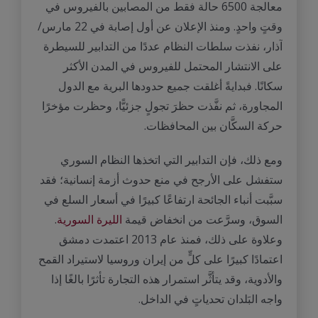
معالجة 6500 حالة فقط من المصابين بالفيروس في
وقتٍ واحدٍ. ومنذ الإعلان عن أول إصابة في 22 مارس/
آذار، نفذت سلطات النظام عددًا من التدابير للسيطرة
على الانتشار المحتمل للفيروس في المدن الأكثر
سكانًا. فبدايةً أغلقت جميع حدودها البرية مع الدول
المجاورة، ثم نفَّذت حظرَ تجولٍ جزئيًّا، وحظرت مؤخرًا
حركة السكَّان بين المحافظات.
ومع ذلك، فإن التدابير التي اتخذها النظام السوري
ستفشل على الأرجح في منع حدوث أزمة إنسانية؛ فقد
سبَّبت أنباء الجائحة ارتفاعًا كبيرًا في أسعار السلع في
السوق، وسرَّعت من انخفاض قيمة
الليرة السورية
.
وعلاوة على ذلك، فمنذ عام 2013 اعتمدت دمشق
اعتمادًا كبيرًا على كلٍّ من إيران وروسيا لاستيراد القمح
والأدوية، وقد يتأثَّر استمرار هذه التجارة تأثرًا بالغًا إذا
واجه البَلدان تحدياتٍ في الداخل.