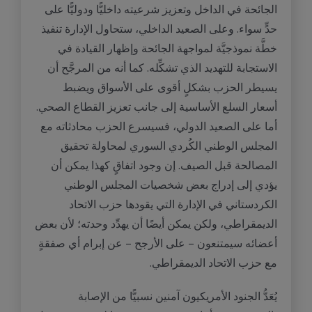
الجائحة في الداخل وتعزيز شرعيته داخليًّا ودوليًّا على
حدٍّ سواء. وعلى الصعيد الداخلي، ستحاول الإدارة تنفيذ
خطَّة نموذجيَّة لمواجهة الجائحة وإظهار القيادة في
الاستجابة للتهديد الذي تشكِّله. كما أنه من المرجَّح أن
يسيطر الحزب بشكلٍ أقوى على الأسواق ويضبط
أسعار السلع الأساسية إلى جانب تعزيز القطاع الصحي.
أما على الصعيد الدولي، فسيسرع الحزب محادثاته مع
المجلس الوطني الكُردي السوري لمحاولة تحقيق
المصالحة قبل الصيف. إن وجود اتفاقٍ كهذا يمكن أن
يؤدي إلى إدراج بعض شخصيات المجلس الوطني
الكردستاني في الإدارة التي يقودها حزب الاتحاد
الديمقراطي، ولكن يمكن أيضًا أن يهدِّد وحدته؛ لأن بعض
أعضائه سيمتنعون – على الأرجح – عن إبرام أي صفقةٍ
مع حزب الاتحاد الديمقراطي.
يُعَدُّ الجنود الأمريكيون آمنين نسبيًّا من الإصابة