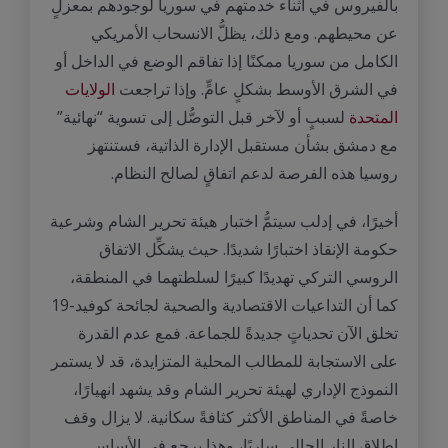
بالفيروس في أثناء خدمتهم في سوريا لوجودهم بمعزلٍ
عن محيطهم. ومع ذلك، يظلُّ الانسحاب الأمريكي
الكامل من سوريا ممكنًا إذا تفاقم الوضع في الداخل أو
في الشرق الأوسط بشكلٍ عامٍّ. وإذا تراجعت
الولايات
المتحدة
لسببٍ أو لآخر قبل التوصُّل إلى تسوية “نهائية”
مع دمشق بشأن مستقبل الإدارة الذاتية، فستنتهز
روسيا هذه الفرصة لدعم اتفاقٍ لصالح النظام.
أخيرًا، في إدلب سيتمُّ اختبار هيئة تحرير الشام وشرعية
حكومة الإنقاذ اختبارًا شديدًا. حيث يشكِّل الاتفاق
الروسي التركي تهديدًا كبيرًا لسلطتهما في المنطقة،
كما أن التداعيات الاقتصادية والصحية لجائحة كوفيد-19
تخلق الآن تحدياتٍ جديدةً للجماعة. فمع عدم القدرة
على الاستجابة للمطالب المحلية المتزايدة، قد لا يستمر
النموذج الإداري لهيئة تحرير الشام وقد يشهد انهيارًا،
خاصةً في المناطق الأكثر كثافةً سكانية. لا يزال وقف
إطلاق النار الحالي ساريًا، وهذا يرجع في الأساس