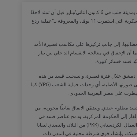
تشهد المواجهات المتقطّعة بين القوات السورية وقوات سوريا الديمقراطية (قسد)، والتي اندلعت في الأحياء ذات الغالبية الكردية بمدينة حلب في 6 كانون الثاني/يناير قبل أن تمتد لاحقًا
إلى مناطق شرق نهر الفرات، منحىً يتجه نحو التهدئة والتسوية. وتأتي هذه التطورات في سياق يعيد إلى الأذهان زخم العملية العسكرية التي استمرت 11 يومًا، والمعروفة بـ”عملية ردع
في تنفيذ اتفاق 10 آذار/مارس، ورفضها تخفيف سقف مطالبها، إلى جانب تركيزها على مكاسب قصيرة الأمد
أن الإخفاق في معالجة الانقسام الداخلي بين تيار
ّد قسد خسائر كبيرة.
يطرة دمشق خلال فترة قصيرة. وانسحبت قسد من هذه
المناطق دون مقاومة تُذكر. وإضافة إلى ذلك، ومع انفصال شريحة واسعة من العشائر العربية عن قسد، عادت المنظمة عمليًا إلى صورتها الأصلية، أي وحدات حماية الشعب (YPG) كما
سوري أحمد الشرع وقائد قسد مظلوم عبدي. وتضمّن الاتفاق نقاطًا محورية، من
والغاز إلى الحكومة المركزية، ودمج عناصر قسد في
الجيش السوري بشكل فردي بعد إخضاعهم لعملية تدقيق من قبل دمشق، إضافة إلى إخراج العناصر غير السورية التابعة لحزب العمال الكردستاني (PKK) من البلاد، والتصدي لبقايا
حسكة، وإنشاء قوى شرطة محلية في المدن ذات