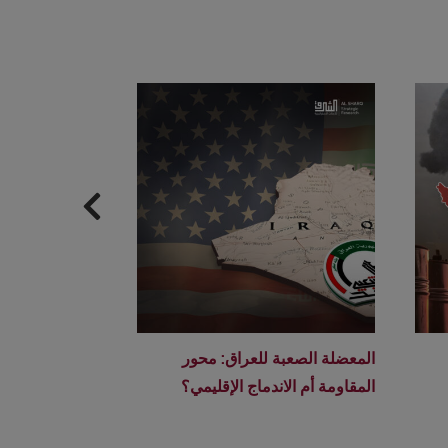
المعضلة الصعبة للعراق: محور
بين المراقبة وا
المقاومة أم الاندماج الإقليمي؟
كيف تنظر الصي
الأمريكية–الإسر