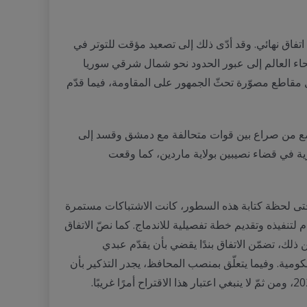
تفاق نهائي. وقد أدّى ذلك إلى تصعيد مؤقت للتوتر في
اء العالم إلى عبور الحدود نحو شمال شرقي سوريا
 مقاطع مصوّرة تحثّ الجمهور على المقاومة، فيما قدّم
وضع من صراع بين قوات متحالفة مع دمشق وقسد إلى
يمقراطي المؤيد للأكراد (DEM) مسيرة باتجاه الحدود السورية في قضاء نصيبين بولاية ماردين، كما وقعت
 كامل. وحتى لحظة كتابة هذه السطور، كانت الاشتباكات مستمرة
تنفيذه وتقديم خطة تفصيلية للاندماج. كما نصّ الاتفاق
ك، تضمّن الاتفاق بندًا يقضي بأن يقدّم عبدي
ية. وفيما يتعلّق بمنصب المحافظ، يجدر التذكير بأن