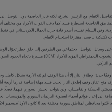
تفاصيل الاتفاق مع الرئيس الشرع، لكنه غادر العاصمة دون التوصل إلى ا
المناطق الخاضعة لسيطرة قسد. كما دعت القوات الأكراد من مختلف أنح
كردية. وفي السياق نفسه، أصدر قادة حزب العمال الكردستاني في قنديل
 تكتيكية لـ قسد، مقترحًا استخدام الأنفاق.
رت على وسائل التواصل الاجتماعي من الطرفين إلى خلق خطر تحوّل ال
صراع عرقي بين العرب والأكراد. وفي تركيا، نظّم حزب الشعوب الد
م التركي.
السورية وقفًا جديدًا لإطلاق النار. إلا أن هذا الوقف لم يُنهِ الأزمة بشكل
نح اتفاق وقف إطلاق النار الجديد قسد مهلة إضافية قدرها أربعة أيام ل
نتي الحسكة والقامشلي، ولن يتواجد الجيش السوري فيهما. فضلًا عن ذل
ة إلى إعداد قوائم أسماء لعضوية البرلمان السوري والمؤسسات الحكوم
انون الأول/ديسمبر 2024، ومن ثمّ لا ينبغي اعتبار هذا الاقتراح أمرًا غريبًا.