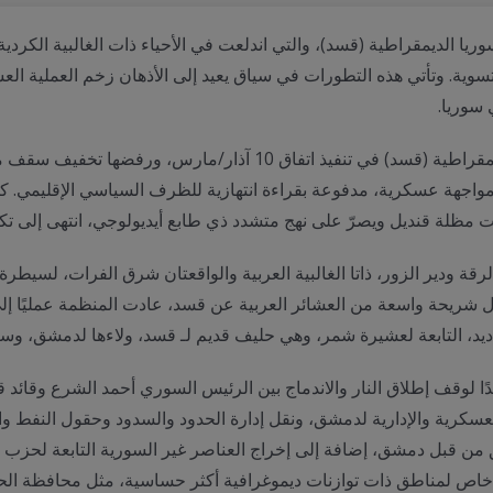
 سوريا.
أسهمت المقاربة القصوى التي اعتمدتها قوات سوريا الديمقراطية (قسد) 
اجهة عسكرية، مدفوعة بقراءة انتهازية للظرف السياسي الإقليمي. كما 
 مظلة قنديل ويصرّ على نهج متشدد ذي طابع أيديولوجي، انتهى إلى تكب
لرقة ودير الزور، ذاتا الغالبية العربية والواقعتان شرق الفرات، لس
18 كانون الثاني/يناير، تم التوصل إلى اتفاق من 14 بندًا لوقف إطلاق النار والاندماج بين الرئيس ال
العسكرية والإدارية لدمشق، ونقل إدارة الحدود والسدود وحقول النفط 
اص لمناطق ذات توازنات ديموغرافية أكثر حساسية، مثل محافظة ال