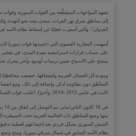
العدوان”، والتي أسفرت فعليًا عن إسقاط نظام الأسد في
على حساب قرارات استراتيجية بعيدة المدى، في تفجير مو
منفتح على الاندماج ضمن ترتيبات أوسع، وآخر يتحرك تحت
ومع تدخّل العشائر العربية وانشقاقها، خضعت محافظتا ا
كانت في عامي 2013–2014. وأخيرًا، أعلنت قوات الصناديد، التابعة لعشيرة شمر، وهي حليف قديم لـ قسد، ولاءها لدمشق، وسيطرت على معبر اليعربية الحدودي.
في 
بينها وضع المناطق ذات الغالبية العربية تحت السيطرة 
نظام الأسد السابق في شمال شرقي سوريا، ومنح وضع خ