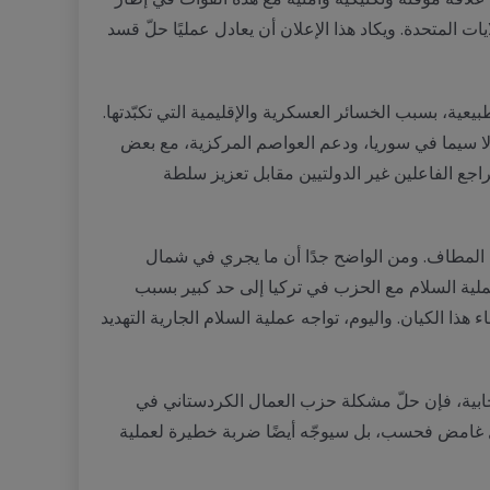
 المتحدة. ويكاد هذا الإعلان أن يعادل عمليًا حلّ قسد
ة، بسبب الخسائر العسكرية والإقليمية التي تكبّدتها.
لا سيما في سوريا، ودعم العواصم المركزية، مع بعض
راجع الفاعلين غير الدولتيين مقابل تعزيز سلطة
اية المطاف. ومن الواضح جدًا أن ما يجري في شمال
لى مسار العملية الجارية مع حزب العمال الكردستاني (PKK) في تركيا. ففي عام 2015، انتهت عملية السلام مع الحزب في تركيا إلى حد كبير بسبب
ا الكيان. واليوم، تواجه عملية السلام الجارية التهديد
إيجابية، فإن حلّ مشكلة حزب العمال الكردستاني في
بل غامض فحسب، بل سيوجّه أيضًا ضربة خطيرة لعملية