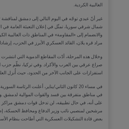
الغالبية الكردية.
غير أنّ عبدي توجّه في اليوم التالي إلى دمشق لمناقشة 
شمال شرقي سوريا، تمثّل في إعلان التعبئة العامة في 
والانضمام إلى «المقاومة» في المناطق ذات الغالبية ال
مراد قره يلان، القائد العسكري الأبرز في الحزب، إرشادات
وخلال هذه المرحلة، أدّت المقاطع الدموية التي انتش
استفزازات على الجانب الآخر من الحدود، حيث أُنزل العل
في مساء 20 كانون الثاني/يناير، أعلنت الرئاسة 
في مناطق متفرقة بين قسد والقوات الموالية لدمشق. وقد م
على أنه، في حال تطبيقه، لن تدخل قوات دمشق مراكز مدي
مرشحين لمنصبي نائب وزير الدفاع ومحافظ الحسكة، إضاف
بعض قادة التشكيلات العسكرية التي أطاحت بنظام الأسد عُيّنوا محافظين لمناطق سورية مختلفة بعد 8 ك