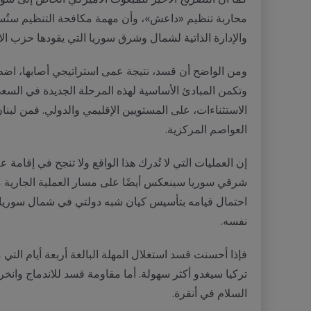
محاربة تنظيم «داعش»، وأن مهمة مكافحة التنظيم ستُسند ا
والإدارة الذاتية لشمال وشرق سوريا التي يقودها حزب الاتحاد
ومن الواضح أن قسد، نتيجة عمى استراتيجي أصابها، اضطر
وتكمن المبادئ الأساسية لهذه المرحلة الجديدة في الس
الاستثناءات، على المستويين الإقليمي والدولي. فمن لبنا
العواصم المركزية.
إن العمليات التي لا تُدرك هذا الواقع ولا تنجح في إقام
احتمال قيامه بتأسيس كيان شبه دولتي في شمال سوريا. وبع
نفسه.
فإذا أحسنت قسد استغلال المهلة البالغة أربعة أيام الت
تركيا سيغدو أكثر سهولة. أما مقاومة قسد للاندماج وا
السلام في أنقرة.