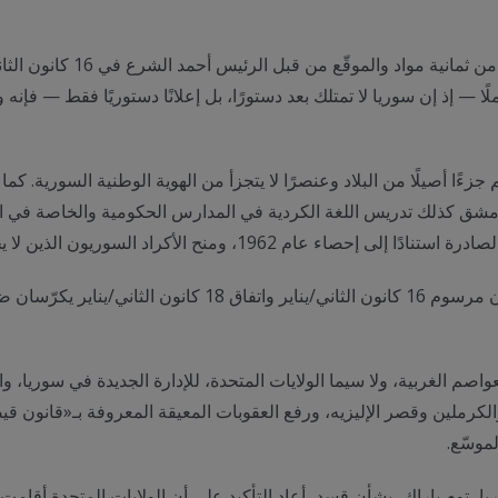
إضافةً إلى ذلك، يُعدّ المرسو
ملًا — إذ إن سوريا لا تمتلك بعد دستورًا، بل إعلانًا دستوريًا فقط — فإنه
ءًا أصيلًا من البلاد وعنصرًا لا يتجزأ من الهوية الوطنية السورية. كما
مشق كذلك تدريس اللغة الكردية في المدارس الحكومية والخاصة في المن
ون الذين لا يحملون وثائق هوية أو جنسية صفة المواطنة السورية.
ولا شكّ أن هذه الخطوات تمثّل تقدمًا مهمًا. وباختصار، فإن مرسو
اصم الغربية، ولا سيما الولايات المتحدة، للإدارة الجديدة في سوريا،
الكرملين وقصر الإليزيه، ورفع العقوبات المعيقة المعروفة بـ«قانون قي
موسّع.
ا، توم باراك، بشأن قسد، أعاد التأكيد على أن الولايات المتحدة أقامت