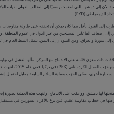
لآن إلى دمشق، التي انضمت رسميًا إلى التحالف الدولي بقيادة الولايات
 الديمقراطي (PYD).
ت إلى القبول بأقل مما كان يمكن أن تحققه على طاولة مفاوضات طبيعي
عي إلى إضعاف الفاعلين المسلحين من غير الدول في عموم المنطقة، و
ن إلى سوريا والعراق، ومن السودان إلى اليمن، يتمثل النمط العام في ت
ة علاقات ذات مغزى قائمة على الاندماج مع المركز، مآلها الفشل في نه
شرقي سوريا سينعكس أيضًا ع
بارة أخرى، ضحّى الحزب بعملية السلام السابقة مقابل احتمال إنشاء هذ
ي منحتها لها دمشق، ووافقت على الاندماج، وانتهت هذه العملية بصورة 
نخراطها في خطاب مقاومة عقيم، فلن يزجّ بالأكراد السوريين في مستق