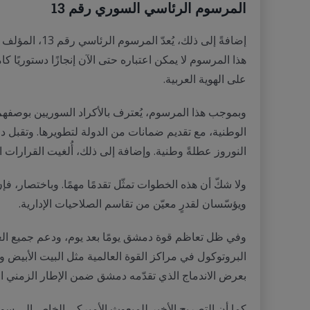
المرسوم الرئاسي السوري رقم 13
هذا المرسوم لا يمكن اعتباره حتى الآن إنجازًا دستوريًا كا
على الهوية العربية.
وبموجب هذا المرسوم، يُعترف بالأكراد السوريين بوصفهم جز
الوطنية، مع تقديم ضمانات من الدولة لتطويرها. وتقبل د
النوروز عطلةً وطنية. وإضافة إلى ذلك، أُلغيت القرارات الصادرة استنادًا إلى إحصاء عام 1962، ومنح الأكراد السوري
ويؤسّسان لقدرٍ معيّن من تقاسم الصلاحيات الإدارية.
وفي ظل تعاظم قوة دمشق يومًا بعد يوم، ودعم جميع العو
البروتوكول في مراكز القوة العالمية مثل البيت الأبيض و
بعرض الاندماج الذي تقدّمه دمشق ضمن الإطار الزمني ال
كما أن التصريح الأخير للمبعوث الأميركي الخاص إلى سوري