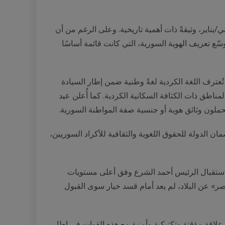
م الرئاسي رقم 13، المؤلف من ثمانية مواد والموقّع من قبل الرئيس أحمد الشرع في 16 كانون الثاني/يناير، وثيقةً ذات أهمية تاريخية. وعلى الرغم من أن
 وسّع تعريف الهوية السورية، التي كانت قائمة أساسًا
 تُعترف اللغة الكردية لغةً وطنية ضمن إطار السيادة
اطق ذات الكثافة السكانية الكردية. كما أُعلن عيد
م 16 كانون الثاني/يناير واتفاق 18 كانون الثاني/يناير يكرّسان ضمان الدولة للحقوق اللغوية والثقافية للأكراد السوريين،
 واستقبال الرئيس أحمد الشرع وفق أعلى مستويات
صر» عن البلاد، لم يعد أمام قسد خيار سوى القبول
 علاقة مؤقتة وتكتيكية وأمنية مع هذه القوات في إطار