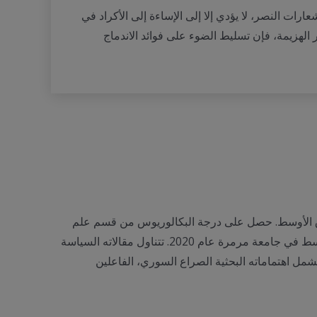
رات النصر، لا يؤدي إلا إلى الإساءة إلى الأكراد في
 الهزيمة، فإن تسليط الضوء على فوائد الاندماج
رق الأوسط. حصل على درجة البكالوريوس من قسم علم
الاجتماع في جامعة إيجة عام 2016، وأكمل درجة الماجستير في قسم علم الاجتماع والأنثروبولوجيا للشرق الأوسط في جامعة مرمرة عام 2020. تتناول مقالاته السياسة
شمل اهتماماته البحثية الصراع السوري، الفاعلين