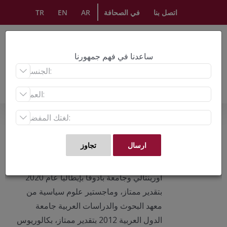
Ski
اتصل بنا
في الصحافة
AR
EN
TR
t
conten
ساعدنا في فهم جمهورنا



About
أحمد حاج أسعد
حاصل على ماجستير "السياسة والدين
والمواطنة" مشترك بين جامعة بيمونتي
أورينتالي وجامعة بادوفا بإيطاليا عام 2020
بتقدير ممتاز، وماجستير علوم سياسية من
معهد البحوث والدراسات العربية جامعة
الدول العربية 2012 بتقدير ممتاز، بكالوريوس