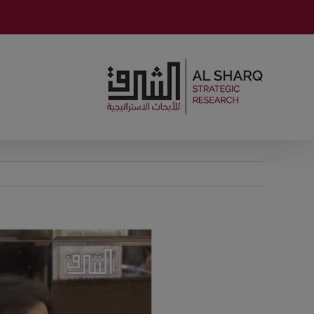
Ski
t
conten
View
Larger
Image