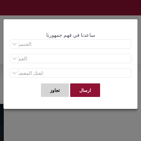
Ski
t
conten
ساعدنا في فهم جمهورنا



ew
er
ge