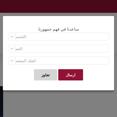
Ski
t
conten
ساعدنا في فهم جمهورنا



ew
er
ge