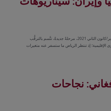
ا وإيران: سيناريوهات
دخلت السياسةُ السعودية الإقليمية، بعد قمَّة العُلا للمصالحة الخليجية 5 يناير/كانون الثاني 2021، مرحلةً جديدةً، تتَّسم بالترقُّب
قوى الإقليمية؛ إذ تنتظر الرياض ما ستسفر عنه متغيرات
غاني: نجاحات