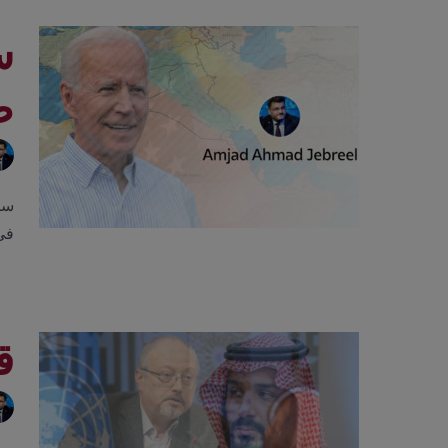
س
ص
سيا
في 
ق