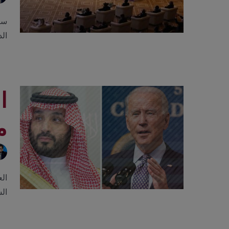
سيا
ال
ا
م
الع
ال