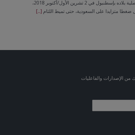
تحوّلت تداعيات جريمة اغتيال الصحافي السعودي جمال خاشقجي في قنصلية بلاده بإسطنبول في 2 تشرين الأول/أكتوبر 2018،
ل ضغطا متزايدا على السعودية، حتى تميط اللثام
[...]
ك من الإصدارات والفاعليات