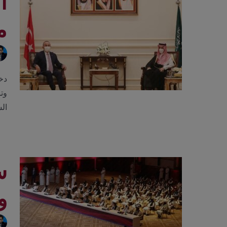
ا
م
وتن
ال
س
و