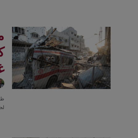
م
ك
غ
لج