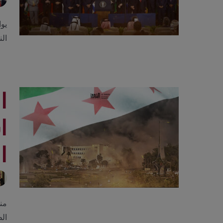
يوا
الن
ا
ا
ال