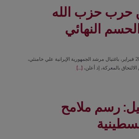
ين حرب حزب الله
لحسم النهائي
أطلقت الولايات المتحدة وإسرائيل حملتهما العسكرية على إيران صبيحة 28 فبراير، باغتيال مرشد الجمهورية الإيرانية علي خامنئي،
الالتحاق بالمعركة، إذ أعلن،
[...]
ئيل: رسم ملامح
لسطينية