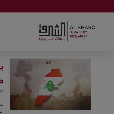
Ski
t
conten
ب
م
بي
ال