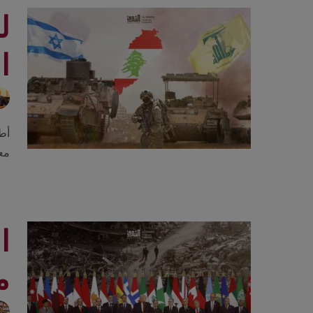
ل
ا
معل
ا
م