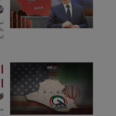
لم 
با
ال
ا
ا