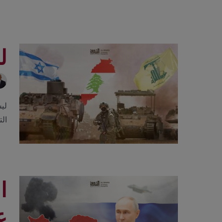
ل
ليس
الت
ا
ع