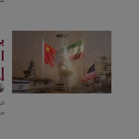
تمت
ب
ا
إ
الم
ور