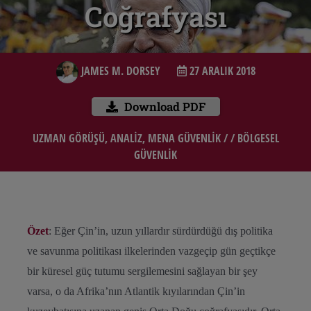
Coğrafyası
JAMES M. DORSEY
27 ARALIK 2018
Download PDF
UZMAN GÖRÜŞÜ
,
ANALIZ
,
MENA GÜVENLİK
/ /
BÖLGESEL
GÜVENLİK
Özet
: Eğer Çin’in, uzun yıllardır sürdürdüğü dış politika
ve savunma politikası ilkelerinden vazgeçip gün geçtikçe
bir küresel güç tutumu sergilemesini sağlayan bir şey
varsa, o da Afrika’nın Atlantik kıyılarından Çin’in