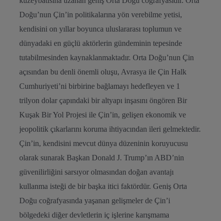
kuzeybatısına uzanan geniş Orta Doğu coğrafyasıdır. Orta
Doğu’nun Çin’in politikalarına yön verebilme yetisi,
kendisini on yıllar boyunca uluslararası toplumun ve
dünyadaki en güçlü aktörlerin gündeminin tepesinde
tutabilmesinden kaynaklanmaktadır. Orta Doğu’nun Çin
açısından bu denli önemli oluşu, Avrasya ile Çin Halk
Cumhuriyeti’ni birbirine bağlamayı hedefleyen ve 1
trilyon dolar çapındaki bir altyapı inşasını öngören Bir
Kuşak Bir Yol Projesi ile Çin’in, gelişen ekonomik ve
jeopolitik çıkarlarını koruma ihtiyacından ileri gelmektedir.
Çin’in, kendisini mevcut dünya düzeninin koruyucusu
olarak sunarak Başkan Donald J. Trump’ın ABD’nin
güvenilirliğini sarsıyor olmasından doğan avantajı
kullanma isteği de bir başka itici faktördür. Geniş Orta
Doğu coğrafyasında yaşanan gelişmeler de Çin’i
bölgedeki diğer devletlerin iç işlerine karışmama