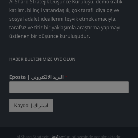
Al Sharq Stratejik Düşünce Kuruluşu, demokratik
katılım, bilinçli vatandaşlık, çok taraflı diyalog ve
sosyal adalet ideallerini teşvik etmek amacıyla,
tarafsız ve titiz bir yaklaşımla araştırma yapmayı
üstlenen bir düşünce kuruluşudur.
HABER BÜLTENIMIZE ÜYE OLUN
Eposta | البريد الالكتروني
*
Kaydol | اشتراك
Al Sharq Strategic,
’un bünyesinde yer almaktadır.