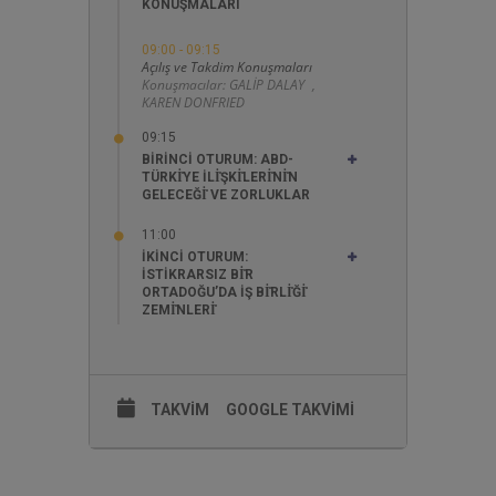
KONUŞMALARI
09:00 - 09:15
Açılış ve Takdim Konuşmaları
Konuşmacılar:
GALİP DALAY ,
KAREN DONFRIED
09:15
BIRINCI OTURUM: ABD-
TÜRKİYE İLİŞKİLERİNİN
GELECEĞİ VE ZORLUKLAR
11:00
İKINCI OTURUM:
İSTIKRARSIZ BİR
ORTADOĞU’DA İŞ BİRLİĞİ
ZEMİNLERİ
TAKVİM
GOOGLE TAKVIMI