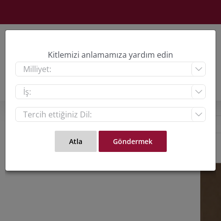
Skip
to
content
Kitlemizi anlamamıza yardım edin



View
Large
Imag