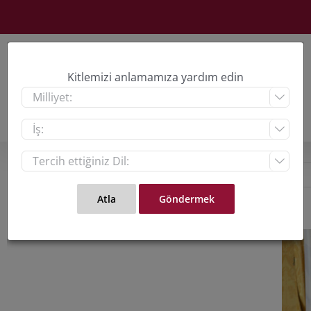
Skip
to
content
Kitlemizi anlamamıza yardım edin



View
Large
Imag