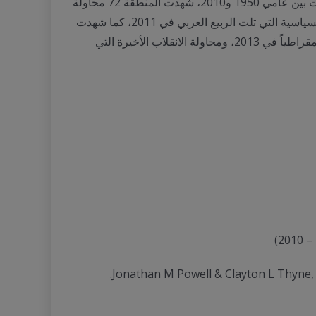
تشير البيانات الإحصائية إلى أن منطقة الشرق الأوسط هي أرض خصبة للانقلابات العسكرية، فمن بين 457 محاولة للانقلاب جرت بين عامي 1950 و2010، شهدت المنطقة 72 محاولة
للانقلاب أو ما يساوي 15.8% مما شهده العالم (الأشكال البيانية 1-3). علاوة على ذلك، شهدت المنطقة العديد من الاضطرابات السياسية التي تلت الربيع العربي في 2011، كما شهدت
العديد من البلدان محاولات للانقلاب العسكري، أبرزها الانقلاب على محمد مرسي، أول الرؤساء المصريين المدنيين المنتخبين ديمقراطياً في 2013، ومحاولة الانقلاب الأخيرة التي
Jonathan M Powell & Clayton L Thyne, “