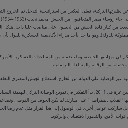
ن نظيرتها التركية، فعلى العكس من استراتيجية التدخل ثم الخروج ال
ي مبارك (1981-2011). كما تمكن العديد من كبار قادة الجيش من الحصول على مناصب عليا 
ملوكة للدولة). وهو ما حدا بأحد مدراء الأكاديمية العسكرية للقول بأن
 في ميزانتيها الخاصة، وما تتضمنه من المساعدات العسكرية الأميركية
وحصانة من الرقابة والمساءلة البرلمانية.
ة عبر الوصاية على الدولة من الخارج، استطاع الجيش المصري التغلغل 
من المثير للاهتمام أن الجيش المصري، بعدما أخذ على حين غرة في 2011، بدأ التفكير في نمو
نها “انقلاب ديمقراطي” على مبارك. لم يكن الخوف من الفوضى وتصاعد 
 بل شاركت عوامل أخرى في الوصول إلى هذا القرار مثل عدم رضا الج
وات الأمن، والتدهور الاقتصادي والركود.