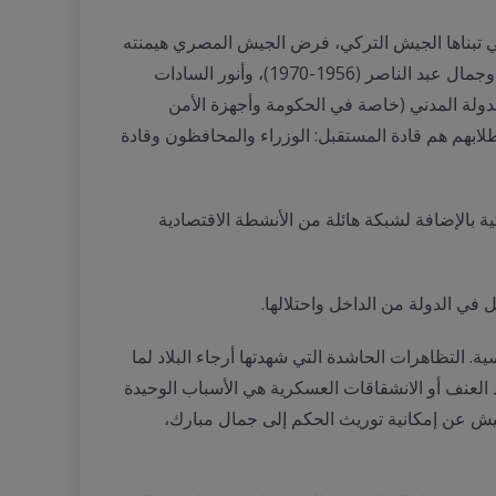
تي تبناها الجيش التركي، فرض الجيش المصري هيمنته
السياسية عبر التغلغل في هيكل الدولة واستيطانه. وبالتالى جاء رؤساء مصر المتعاقبون من الجيش: محمد نجيب (1953-1954) وجمال عبد الناصر (1956-1970)، وأنور السادات
داخل هيكل الدولة المدني (خاصة في الحكومة وأجهزة الأمن
 طلابهم هم قادة المستقبل: الوزراء والمحافظون وقادة
 بالإضافة لشبكة هائلة من الأنشطة الاقتصادية
في الدولة من الداخل واحتلالها.
ذج الوصاية التركي للهيمنة السياسية. التظاهرات الحاشدة التي شهدتها أرجاء البلاد لما
العنف أو الانشقاقات العسكرية هي الأسباب الوحيدة
يش عن إمكانية توريث الحكم إلى جمال مبارك،