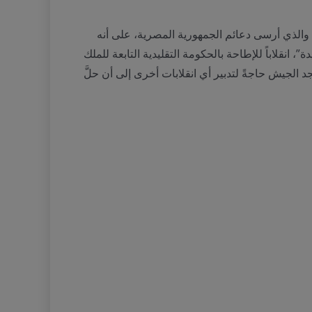
 في الحالة المصرية، فكان الوضع مختلفاً. فقد صنف هنتنغتون الانقلاب العسكري الذي قادته حركة الضباط الأحرارفي 1952، والذي أرسى دعائم الجمهورية المصرية، على أنه
 انقلاباً للإطاحة بالحكومة التقليدية التابعة للملك
 الجيش حاجةً لتدبير أي انقلابات أخرى إلى أن حلَّ