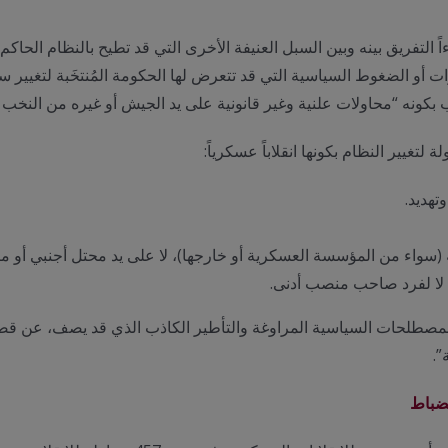
اءاً التفريق بينه وبين السبل العنيفة الأخرى التي قد تطيح بالنظام الحا
 أو الضغوط السياسية التي قد تتعرض لها الحكومة المُنتخَبة لتغيير سيا
لانقلاب بكونه “محاولات علنية وغير قانونية على يد الجيش أو غيره من النخب
لتغيير النظام بكونها انقلاباً عسكرياً:
هديد.
(سواء من المؤسسة العسكرية أو خارجها)، لا على يد محتل أجنبي أو مي
، لا لفرد صاحب منصب أدنى.
ب المصطلحات السياسية المراوغة والتأطير الكاذب الذي قد يصف، عن قص
”.
لضباط