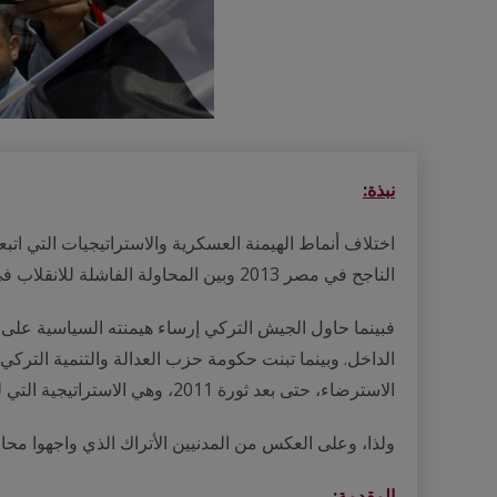
نبذة:
اختلاف أنماط الهيمنة العسكرية والاستراتيجيات التي اتبع
الناجح في مصر 2013 وبين المحاولة الفاشلة للانقلاب في تركيا 2016.
فبينما حاول الجيش التركي إرساء هيمنته السياسية على
الداخل. وبينما تبنت حكومة حزب العدالة والتنمية الترك
الاسترضاء، حتى بعد ثورة 2011، وهي الاستراتيجية التي لم تسفر إلا عن مزيد من النفوذ السياسي للجيش على الدولة.
ولذا، وعلى العكس من المدنيين الأتراك الذي واجهوا محا
المقدمة: