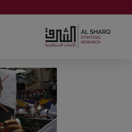
Ski
t
conten
View
Larger
Image