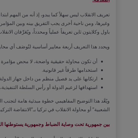
تعريف الانقلاب ليس سهلاً كما يبدو، إذ أنه من المهم ابتد
وغيرها، ومن ناحية أخرى يجب التفريق بينه وبين المؤامرات
باول وكلايتون ثاين تعريفاً عملياً ومحدداً، ويُعَرِّفان ا
ويحدد هذا التعريف أربعة معايير أساسية لتُوصَف أي محاولة 
أن تكون محاولة حقيقية واضحة، لا محض مؤامرة وت
استخدامها طرقاً غير قانونية.
ارتكابها على يد فصيل منظم من داخل جهاز الدولة 
استهدافها لزعيم الدولة أو رأس السلطة التنفيذية
ويُعَّد هذا التوضيح المفاهيمي خطوة مبدئية هامة لتجن
الشعبية” أو محاولة الانقلاب في تركيا بـ”الانتفاضة التركية
بين جمهورية تحت وصاية الضباط وجمهورية يستوطنها ا