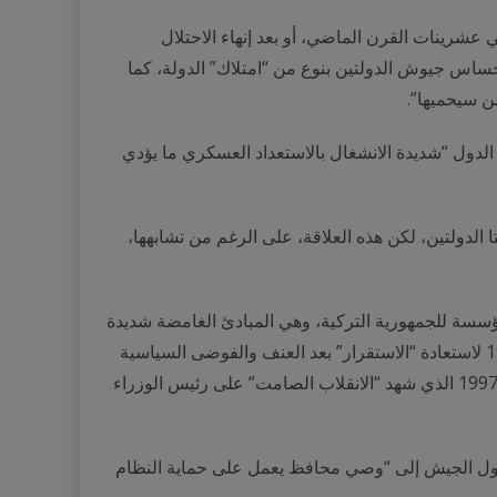
ي عشرينات القرن الماضي، أو بعد إنهاء الاحتلال
ساس جيوش الدولتين بنوع من “امتلاك” الدولة، كما
ن سيحميها”.
 الدول “شديدة الانشغال بالاستعداد العسكري ما يؤدي
الدولتين، لكن هذه العلاقة، على الرغم من تشابهها،
لمؤسسة للجمهورية التركية، وهي المبادئ الغامضة شديدة
العموم أحياناً. ونجح الجيش في الانقلاب أربع مرات بالفعل: في 1960 ضد الحزب الديمقراطي وقيادته عدنان مندريس، وفي 1971 لاستعادة “الاستقرار” بعد العنف والفوضى السياسية
التي ارتكبتها الجماعات اليسارية، وفي 1980 حين بلغ العنف الأيدلوجي والسياسي مستويات خطيرة مرة أخرى، وأخيراً في عام 1997 الذي شهد “الانقلاب الصامت” على رئيس الوزراء
د تحول الجيش إلى “وصي محافظ يعمل على حماية النظام