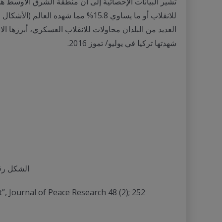
شهدتها تركيا في يوليو/ تموز 2016.
الشكل رقم 1: توزيع والمعدل العالمي للانقلابات العسكرية في الف
 Journal of Peace Research 48 (2); 252.