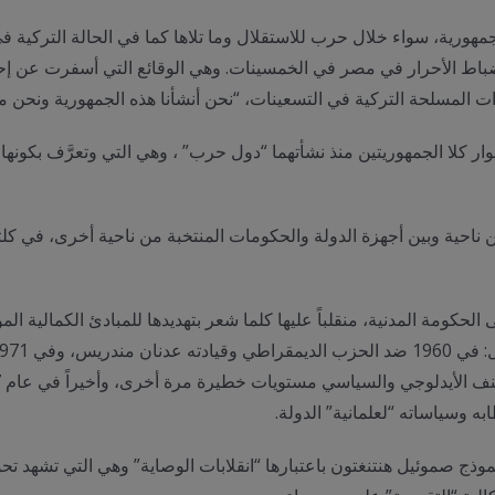
لجمهورية، سواء خلال حرب للاستقلال وما تلاها كما في الحالة التركية ف
لضباط الأحرار في مصر في الخمسينات. وهي الوقائع التي أسفرت عن إح
وات المسلحة التركية في التسعينات، “نحن أنشأنا هذه الجمهورية ونحن م
ر كلا الجمهوريتين منذ نشأتهما “دول حرب” ، وهي التي وتعرَّف بكونها
ناحية وبين أجهزة الدولة والحكومات المنتخبة من ناحية أخرى، في كلتا 
حكومة المدنية، منقلباً عليها كلما شعر بتهديدها للمبادئ الكمالية ا
ه وسياساته “لعلمانية” الدولة.
لنموذج صموئيل هنتنغتون باعتبارها “انقلابات الوصاية” وهي التي تشه