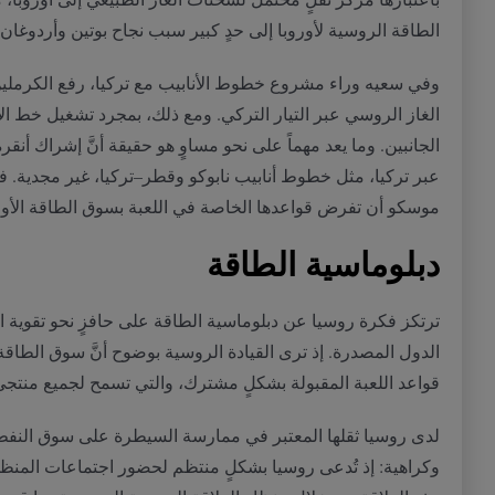
الطاقة الروسية لأوروبا إلى حدٍ كبير سبب نجاح بوتين وأردوغا
وفي سعيه وراء مشروع خطوط الأنابيب مع تركيا، رفع الكرملين ر
الغاز الروسي عبر التيار التركي
.
ومع ذلك، بمجرد تشغيل خط الأن
الجانبين
.
وما يعد مهماً على نحو مساوٍ هو حقيقة أنَّ إشراك أنق
عبر تركيا، مثل خطوط أنابيب نابوكو وقطر
–
تركيا، غير مجدية
.
فع
موسكو أن تفرض قواعدها الخاصة في اللعبة بسوق الطاقة الأورو
دبلوماسية
الطاقة
ترتكز فكرة روسيا عن دبلوماسية الطاقة على حافزٍ نحو تقوية
الدول المصدرة
.
إذ ترى القيادة الروسية بوضوح أنَّ سوق الطاق
قواعد اللعبة المقبولة بشكلٍ مشترك، والتي تسمح لجميع منتج
لدى روسيا ثقلها المعتبر في ممارسة السيطرة على سوق النفط، لك
وكراهية
:
إذ تُدعى روسيا بشكلٍ منتظم لحضور اجتماعات المنظم