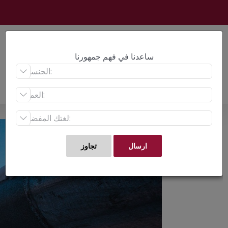
Ski
t
conten
ساعدنا في فهم جمهورنا



View
Larger
Image