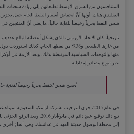
المتنافسون من الشرق الأوسط تطلعاتهم إلى زيادة شحنات النفط
التقليدي هناك
.
أولها أنَّ انخفاض أسعار النفط الخام جعل تخزي
شحن النفط بحرياً رخيصاً للغاية حالياً، ما يعني أنَّ المنتجين 
تاريخياً، كان الاتحاد الأوروبي، الذي يشكل أعضائه البالغ عددهم
28
من غازها الطبيعي و
36%
من نفطها الخام
.
كذلك استوردت دول ال
منها والتوقعات السياسية المرتبطة بذلك
.
وبعد الأزمة في أوكرا
عبر تنويع مصادر إمداداته
.
أصبح شحن النفط بحرياً رخيصاً للغاية حال
في عام
2015
، جرى الترحيب بشركة آرامكو السعودية بميناء غدا
تبع ذلك توقيع عقدٍ دائم في مايو
/
أيار
2016.
وبعد الرفع الجزئي 
إلى محطة الوصول حديثة العهد في غدانسك
.
وفي أنحاءٍ أخرى م