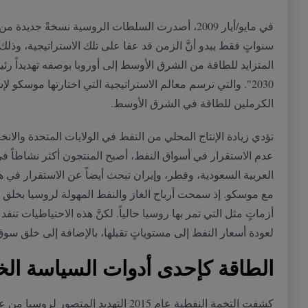
في مايو
/
أيار
2009
، أصدرت السلطات الروسية نسخةً جديدة من اس
سنواتٍ فقط يبدو أنَّ الزمن قد عفا على تلك الاستراتيجية، و
المتزايد للطاقة من الشرق الأوسط إلى أوروبا بوصفه تهديداً رئي
2030″.
والتي ترسم معالم الاستراتيجية التي اختارتها موسكو لإش
الكرملين للطاقة في الشرق الأوسط
.
تؤدي زيادة الإنتاج المحلي من النفط في الولايات المتحدة والا
عدم الاستقرار في أسواق النفط، أصبح المنتجون أكثر نشاطاً في ا
العربية السعودية، وقطر، وإيران تبحث أيضاً عن الاستقرار في ه
مع موسكو
.
إذ سمحت أرباح الغاز والنفط المهولة لروسيا بخلق شب
أزماتٍ مثل التي تمر بها روسيا حالياً
.
لكنَّ هذه الاحتياطيات تنفد
لعودة أسعار النفط إلى مستوياتٍ تقبلها، بالإضافة إلى خلق سوق
الطاقة
كإحدى
أدوات
السياسة
الخ
كشفت التخمة النفطية عام
2015
التهديد المتصور لروسيا من ع