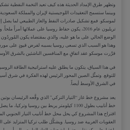
وتظهر طرق الإمداد الحديثة هذه كيف تعيد التخمة النفطية تشك
وبينما ستسمح التعقيدات اللوجيستية لإيران والمملكة السعودية ب
لموسكو
.
فمع تشكيل صادرات النفط والغاز الطبيعي لما يصل إ
تريليون عام
2016
، يكون حفاظ روسيا على عملائها أمراً ملحاً
.
و
الوضع الحالي على ما هو عليه، والذي بمقتضاه يكون المُورِدُو
وهذا هو السبب الذي تسعى روسيا بسببه لفرض قيودٍ على مورد
قرَّرت موسكو عقد اتفاقٍ مع المنافسين الناشئين بالشرق الأو
في هذا السياق، يتكون ما يطلق عليه استراتيجية الطاقة الروسي
للتوقع
.
وتمثِّل الصين المحور الرئيس لهذه الفكرة في شرق آسيا
في الشرق الأوسط أيضاً
.
يعد مشروع خط غاز
“
التيار التركي
”
الذي وقَّعه الرئيسان بوتي
خط أنابيب بطول
1100
كيلومتر يربط بين روسيا وتركيا، ما يصل
اقتراح هذا المشروع كي يحل محل خط أنابيب التيار الجنوبي الم
العقوبات الغربية ضد روسيا
.
ويشكَّل طلب تركيا المتزايد على ال
باعتبارها مركز نقلٍ محتمل لشحنات الغاز الطبيعي إلى أوروبا،