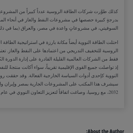
كذلك طوَّرت شركات الطاقة الروسية عدداً كبيراً من المشروع
بدرجةٍ كبيرة حصصها في مشروعات النفط والغاز في أنحاء المن
السوفيتي، في مشروعاتٍ واعدة في مصر، والعراق
(
بما في ذل
احتلت الطاقة النووية أيضاً مكانة بارزة في استراتيجية الطاقة 
الروسية للتخفيف التدريجي من اعتمادها على النفط والغاز
.
تعت
فقط من الشركات العالمية القليلة القادرة على إدارة الدورة الك
إذ تواصلت جميع القوى الإقليمية تقريباً، سواء أكانت منتجةً لل
النووية كإحدى أدوات السياسة الخارجية الفعالة
.
وقد حققت روسا
سيشرف هذا المكتب على المشروعات الجارية بمصر وإيران والأر
2032
، مع روسيا، وصاغت اتفاقاً لتعزيز التعاون النووي في عام
16
About the Author: