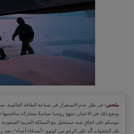
ملخص
:
في
ظل
عدم
الاستقرار
في
صناعة
الطاقة
العالمية،
تس
بوضع
ذلك
في
الاعتبار،
تنتهج
روسيا
سياسةً
مشاركة
منافسيها
ف
موسكو
على
اتفاقٍ
شبه
مستحيل
مع
المملكة
العربية
السعودية
ل
تلك
الخطوات
أنَّه
على
الرغم
من
كونهم
“
أصدقاء
أعداء
“
،
تجد
رو