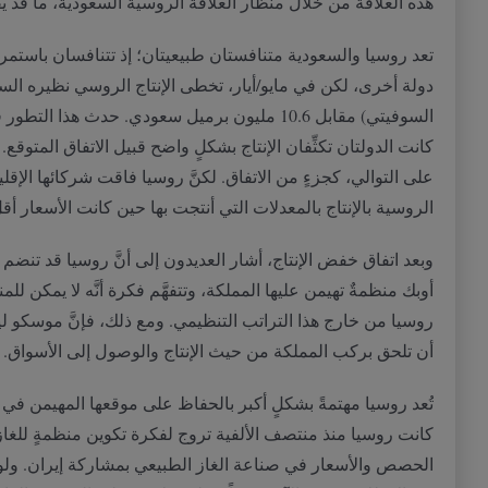
هذه العلاقة من خلال منظار العلاقة الروسية السعودية، ما قد
تعد روسيا والسعودية متنافستان طبيعيتان؛ إذ تتنافسان باستمر
دولة أخرى، لكن في مايو
/
أيار، تخطى الإنتاج الروسي نظيره ال
السوفيتي
)
مقابل
10.6
مليون برميل سعودي
.
حدث هذا التطور ف
كانت الدولتان تكثِّفان الإنتاج بشكلٍ واضح قبيل الاتفاق المتوقع
.
على التوالي، كجزءٍ من الاتفاق
.
لكنَّ روسيا فاقت شركائها الإقل
الروسية بالإنتاج بالمعدلات التي أنتجت بها حين كانت الأسعار أقل
وبعد اتفاق خفض الإنتاج، أشار العديدون إلى أنَّ روسيا قد تنضم
أوبك منظمةٌ تهيمن عليها المملكة، وتتفهَّم فكرة أنَّه لا يمكن ل
روسيا من خارج هذا التراتب التنظيمي
.
ومع ذلك، فإنَّ موسكو لي
أن تلحق بركب المملكة من حيث الإنتاج والوصول إلى الأسواق
.
تُعد روسيا مهتمةً بشكلٍ أكبر بالحفاظ على موقعها المهيمن في 
كانت روسيا منذ منتصف الألفية تروج لفكرة تكوين منظمةٍ للغاز 
الحصص والأسعار في صناعة الغاز الطبيعي بمشاركة إيران
.
ولو