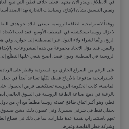
في الانطلاق، ويبدو الآن منتهياً
.
فعلى خلاف قطر، التي تبيع الغاز 
ونقص التنسيق بشأن الإنتاج، وسياسات التجارة بهذا الصدد أسبا
ووفقاً لاستراتيجية الطاقة الروسية، تسعى البلاد نحو هدف ال
لا تزال روسيا تستكشفه في المنطقة الأوسع
.
فقد لعب الاتحاد ا
الربح، وإنََّما لشراء ولاء الدول غير المصطفة إلى جواره
.
وفي هذا
واليمن
.
فقد موّل الاتحاد مجموعةً من هذه المشروعات، بالإضافة
الروسية في المنطقة
.
ودون قصد، أصبح ينبغي عليها التطلُّع إلى
على الرغم من الصراع الجاري مع السعودية وقطر على الرياد
الاستراتيجية مدفوعةً بالأرباح فقط، لكنَّها تساعد أيضاً في جعل
الماضية، كانت الحكومة الروسية تستكشف فرص الحصول على است
بالرغبة في دمج صناعة الطاقة الروسية في السوق العالمي أيضا
قطر، وهو أكبر اتفاق طاقةٍ عقدته روسيا مطلقاً مع أيٍ من دو
بحقلي نفط في شرقي سيبيريا
.
وفي غضون ذلك، دشن صندوق الاس
تعهدٍ باستثماراتٍ بقيمة عدة مليارات، بما في ذلك في قطاع الط
وشركة قطر القابضة وغيرها
.