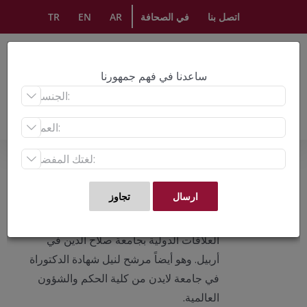
Ski
اتصل بنا
في الصحافة
AR
EN
TR
t
conten
ساعدنا في فهم جمهورنا



About
كمران محمد بلاني
كمران محمد بلاني هو زميل باحث في معهد
الشرق الأوسط للبحوث ومحاضر في
العلاقات الدولية بجامعة صلاح الدين في
أربيل. وهو أيضاً مرشح لنيل شهادة الدكتوراة
في جامعة لايدن من كلية الحكم والشؤون
العالمية.