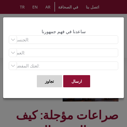
Ski
اتصل بنا
في الصحافة
AR
EN
TR
t
conten
ساعدنا في فهم جمهورنا



صراعات مؤجلة: كيف