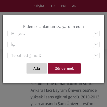
Skip
İLETİŞİM
TR
EN
AR
to
content
Kitlemizi anlamamıza yardım edin



About
Ayman Aldassouky
Ayman Aldassouky lisans eğitimini
Şam Üniversitesi Siyasal Bilimler
Fakültesi’nde tamamladıktan sonra
Ankara Hacı Bayram Üniversitesi’nde
yüksek lisans eğitimi gördü. 2010-2013
yılları arasında Şam Üniversitesi’nde