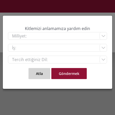
Skip
to
content
Kitlemizi anlamamıza yardım edin


