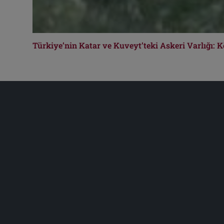
Türkiye’nin Katar ve Kuveyt’teki Askeri Varlığı: K