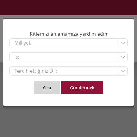
Skip
to
content
Kitlemizi anlamamıza yardım edin


