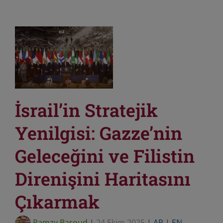
İsrail’in Stratejik
Yenilgisi: Gazze’nin
Geleceğini ve Filistin
Direnişini Haritasını
Çıkarmak
Ramzy Baroud
|
24 Ekim 2025
|
AR
|
EN